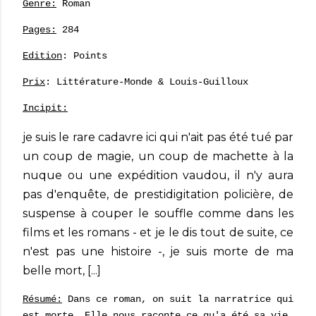
Genre:
Roman
Pages:
284
Edition
: Points
Prix
: Littérature-Monde & Louis-Guilloux
Incipit:
je suis le rare cadavre ici qui n'ait pas été tué par
un coup de magie, un coup de machette à la
nuque ou une expédition vaudou, il n'y aura
pas d'enquête, de prestidigitation policière, de
suspense à couper le souffle comme dans les
films et les romans - et je le dis tout de suite, ce
n'est pas une histoire -, je suis morte de ma
belle mort, [...]
Résumé:
Dans ce roman, on suit la narratrice qui
est morte. Elle nous raconte ce qu'a été sa vie.