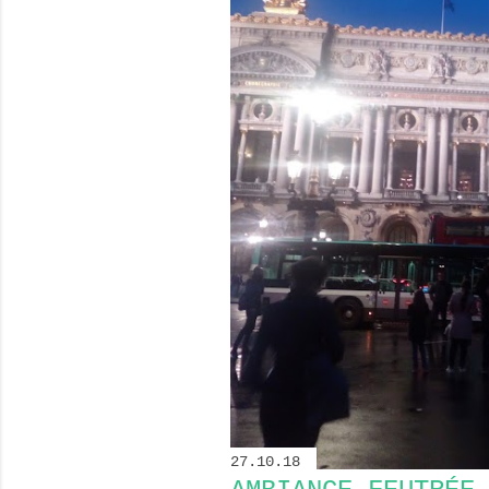
e
s
27.10.18