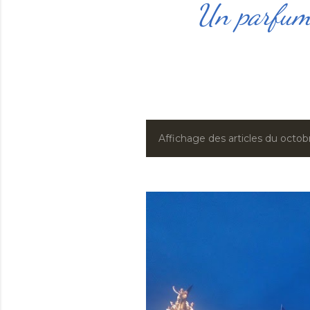
Un parfum 
Affichage des articles du octob
A
r
t
i
c
l