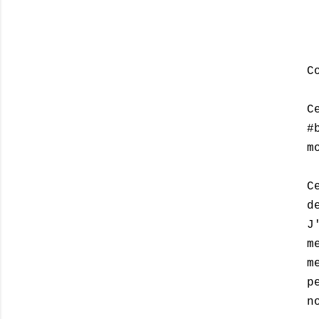
C
C
#
m
C
d
J
m
m
p
n