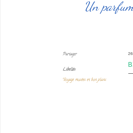
Un parfum 
Partager
26
B
Libellés
Voyage musées et bon plans