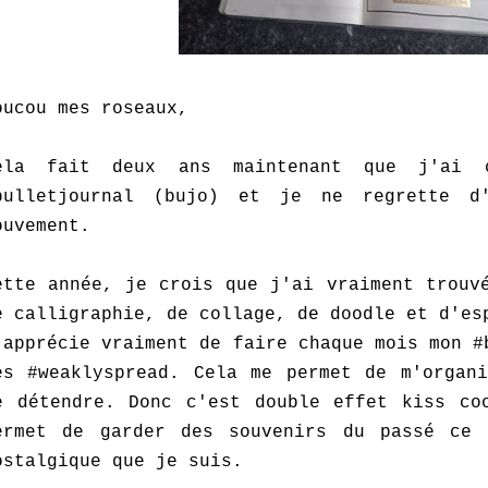
oucou mes roseaux,
ela fait deux ans maintenant que j'ai c
bulletjournal (bujo) et je ne regrette d
ouvement.
ette année, je crois que j'ai vraiment trouv
e calligraphie, de collage, de doodle et d'es
'apprécie vraiment de faire chaque mois mon #
es #weaklyspread. Cela me permet de m'organi
e détendre. Donc c'est double effet kiss co
ermet de garder des souvenirs du passé ce
ostalgique que je suis.