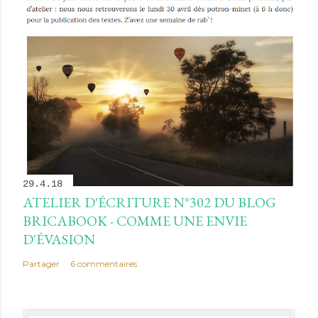
r
e
r
u
n
c
o
m
m
e
29.4.18
n
ATELIER D'ÉCRITURE N°302 DU BLOG
t
BRICABOOK - COMME UNE ENVIE
a
D'ÉVASION
i
Partager
6 commentaires
r
e