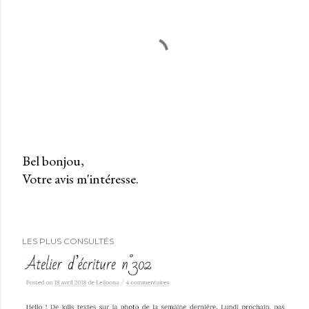
Bel bonjou,
Votre avis m'intéresse.
E
n
r
e
LES PLUS CONSULTÉS
g
i
s
t