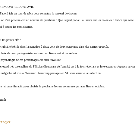
RENCONTRE DU 01 AVR.
'abord fait un tour de table pour connaître le ressenti de chacun.
 on s'est posé un certain nombre de questions : Quel regard portait la France sur les colonies ? Est-ce que cette fi
i à toutes les participantes.
i les points clés :
originalité réside dans la narration à deux voix de deux personnes dans des camps opposés.
 choix de deux protagonistes est osé : un lieutenant et un esclave.
 psychologie de ces personnages est bien travaillée. 
e regard très paternaliste de Félicien (lieutenant de l'armée) est à la fois révoltant et intéressant et s'oppose au 
 malgache est mis à l'honneur : beaucoup passages en VO avec ensuite la traduction. 
e retrouve fin août pour choisir la prochaine lecture commune qui aura lieu en octobre.
entôt 
rtager