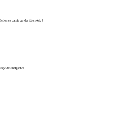
ction se basait sur des faits réels ?
courage des malgaches.