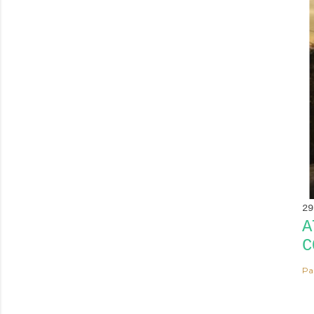
29
A
C
Pa