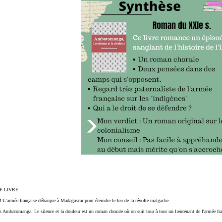
E LIVRE
 L'armée française débarque à Madagascar pour éteindre le feu de la révolte malgache.
 Ambatomanga. Le silence et la douleur est un roman chorale où on suit tour à tour un lieutenant de l'armée fra