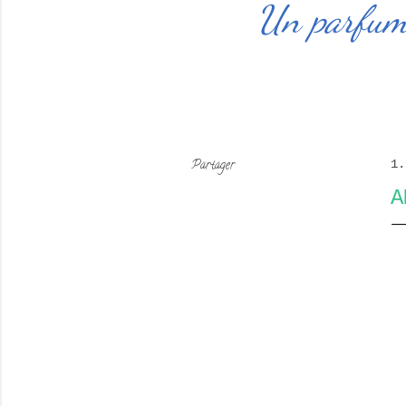
Un parfum 
Partager
1.
A