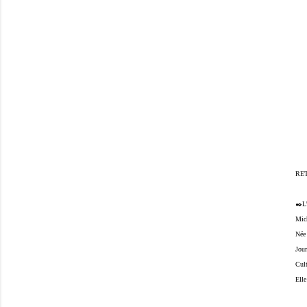
RE
✒️
Mic
Née
Jour
Cult
Elle