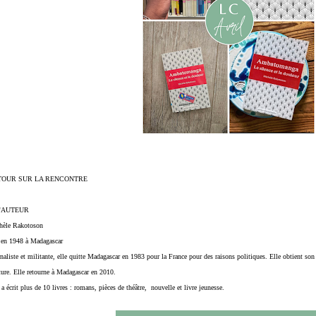
TOUR SUR LA RENCONTRE 
L'AUTEUR
hèle Rakotoson
 en 1948 à Madagascar 
naliste et militante, elle quitte Madagascar en 1983 pour la France pour des raisons politiques. Elle obtient son
ure. Elle retourne à Madagascar en 2010. 
 a écrit plus de 10 livres : romans, pièces de théâtre,  nouvelle et livre jeunesse.