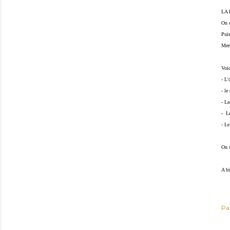
LA 
On d
Puis
Merc
Voic
- L'
- le
- La
-  L
- Le
On s
A bi
Pa