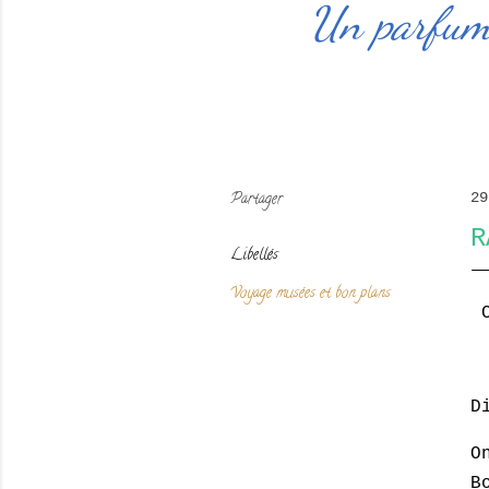
Un parfum 
Partager
29
R
Libellés
Voyage musées et bon plans
C
D
O
B