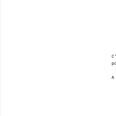
C
p
A