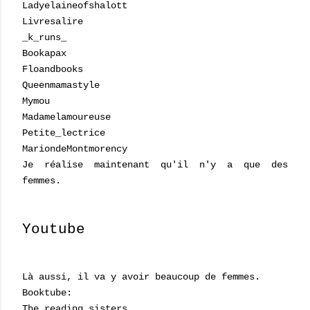
Ladyelaineofshalott
Livresalire
_k_runs_
Bookapax
Floandbooks
Queenmamastyle
Mymou
Madamelamoureuse
Petite_lectrice
MariondeMontmorency
Je réalise maintenant qu'il n'y a que des
femmes.
Youtube
Là aussi, il va y avoir beaucoup de femmes.
Booktube:
The reading sisters