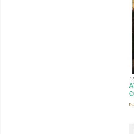
29
A
C
Pa