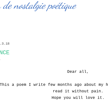
de nostalgie poétique
.3.18
NCE
Dear all,
This a poem I write few months ago about my 
read it without pain.
Hope you will love it.