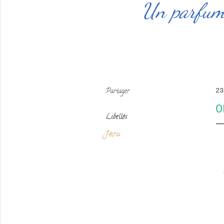
Un parfum 
Partager
23
O
Libellés
J'écris