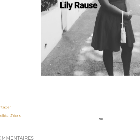
rtager
ellés :
J'écris
OMMENTAIRES